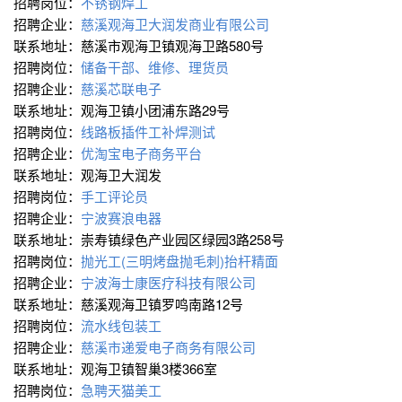
招聘岗位：
不锈钢焊工
招聘企业：
慈溪观海卫大润发商业有限公司
联系地址：慈溪市观海卫镇观海卫路580号
招聘岗位：
储备干部、维修、理货员
招聘企业：
慈溪芯联电子
联系地址：观海卫镇小团浦东路29号
招聘岗位：
线路板插件工补焊测试
招聘企业：
优淘宝电子商务平台
联系地址：观海卫大润发
招聘岗位：
手工评论员
招聘企业：
宁波赛浪电器
联系地址：崇寿镇绿色产业园区绿园3路258号
招聘岗位：
抛光工(三明烤盘抛毛刺)抬杆精面
招聘企业：
宁波海士康医疗科技有限公司
联系地址：慈溪观海卫镇罗鸣南路12号
招聘岗位：
流水线包装工
招聘企业：
慈溪市递爱电子商务有限公司
联系地址：观海卫镇智巢3楼366室
招聘岗位：
急聘天猫美工