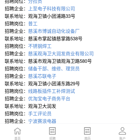
招聘岗位：
分捡员
招聘企业：
上至电子科技有限公司
联系地址：观海卫镇小团浦路33号
招聘岗位：
普工
招聘企业：
慈溪市博诚自动化设备厂
联系地址：慈溪市掌起镇慈掌路538号
招聘岗位：
不锈钢焊工
招聘企业：
慈溪观海卫大润发商业有限公司
联系地址：慈溪市观海卫镇观海卫路580号
招聘岗位：
储备干部、维修、理货员
招聘企业：
慈溪芯联电子
联系地址：观海卫镇小团浦东路29号
招聘岗位：
线路板插件工补焊测试
招聘企业：
优淘宝电子商务平台
联系地址：观海卫大润发
招聘岗位：
手工评论员
招聘企业：
宁波赛浪电器
联系地址：崇寿镇绿色产业园区绿园3路258号
招聘岗位：
抛光工(三明烤盘抛毛刺)抬杆精面
首页
首页
招聘
招聘
简历
简历
账户
账户