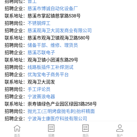
招聘岗位：
普工
招聘企业：
慈溪市博诚自动化设备厂
联系地址：慈溪市掌起镇慈掌路538号
招聘岗位：
不锈钢焊工
招聘企业：
慈溪观海卫大润发商业有限公司
联系地址：慈溪市观海卫镇观海卫路580号
招聘岗位：
储备干部、维修、理货员
招聘企业：
慈溪芯联电子
联系地址：观海卫镇小团浦东路29号
招聘岗位：
线路板插件工补焊测试
招聘企业：
优淘宝电子商务平台
联系地址：观海卫大润发
招聘岗位：
手工评论员
招聘企业：
宁波赛浪电器
联系地址：崇寿镇绿色产业园区绿园3路258号
招聘岗位：
抛光工(三明烤盘抛毛刺)抬杆精面
招聘企业：
宁波海士康医疗科技有限公司
联系地址：慈溪观海卫镇罗鸣南路12号
招聘岗位：
流水线包装工
首页
首页
招聘
招聘
简历
简历
账户
账户