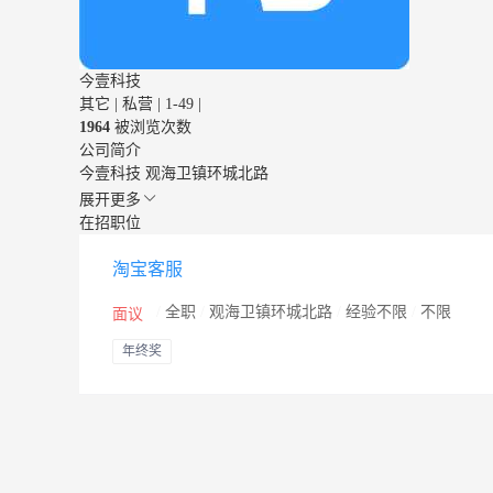
今壹科技
其它
|
私营
|
1-49
|
1964
被浏览次数
公司简介
今壹科技 观海卫镇环城北路
展开更多
在招职位
淘宝客服
/
全职
/
观海卫镇环城北路
/
经验不限
/
不限
面议
年终奖